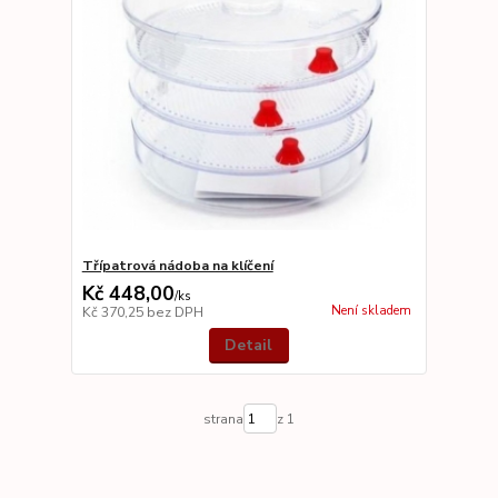
Třípatrová nádoba na klíčení
Kč 448,00
/
ks
Není skladem
Kč 370,25
bez DPH
Detail
strana
z 1