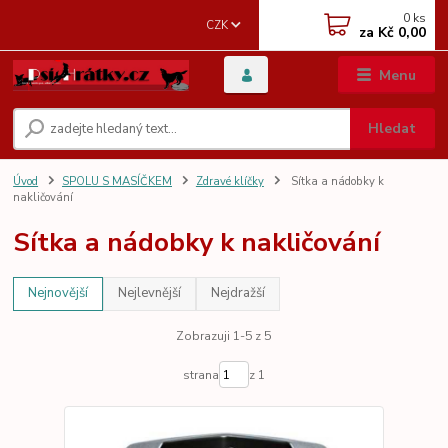
0
ks
CZK
za
Kč 0,00
Menu
Hledat
Úvod
SPOLU S MASÍČKEM
Zdravé klíčky
Sítka a nádobky k
nakličování
Sítka a nádobky k nakličování
Nejnovější
Nejlevnější
Nejdražší
Zobrazuji 1-5 z 5
strana
z 1