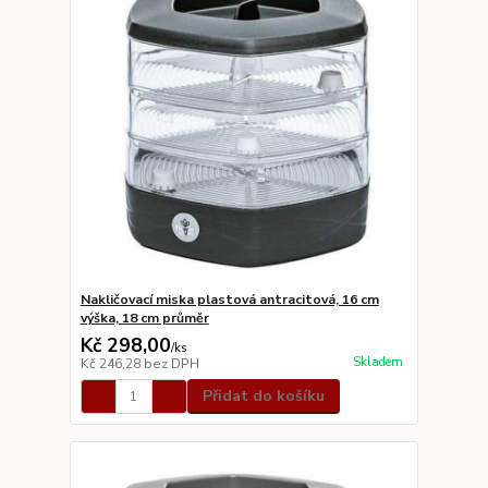
Nakličovací miska plastová antracitová, 16 cm
výška, 18 cm průměr
Kč 298,00
/
ks
Skladem
Kč 246,28
bez DPH
Přidat do košíku